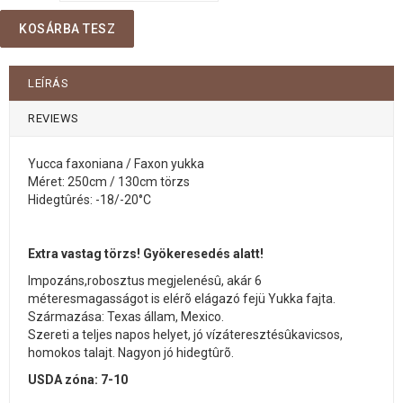
KOSÁRBA TESZ
LEÍRÁS
REVIEWS
Yucca faxoniana / Faxon yukka
Méret: 250cm / 130cm törzs
Hidegtûrés: -18/-20°C
Extra vastag törzs! Gyökeresedés alatt!
Impozáns,robosztus megjelenésû, akár 6
méteresmagasságot is elérõ elágazó fejü Yukka fajta.
Származása: Texas állam, Mexico.
Szereti a teljes napos helyet, jó vízáteresztésûkavicsos,
homokos talajt. Nagyon jó hidegtûrõ.
USDA zóna: 7-10