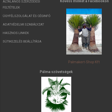
Kövess minket a Facebookon
ÁLTALÁNOS SZERZŐDÉSI
FELTÉTELEK
ÜGYFÉLSZOLGÁLAT ÉS CÉGINFÓ
ADATVÉDELMI SZABÁLYZAT
HASZNOS LINKEK
SÜTIKEZELÉS BEÁLLÍTÁSA
Palmakert-Shop Kft
Pálma szövetségek