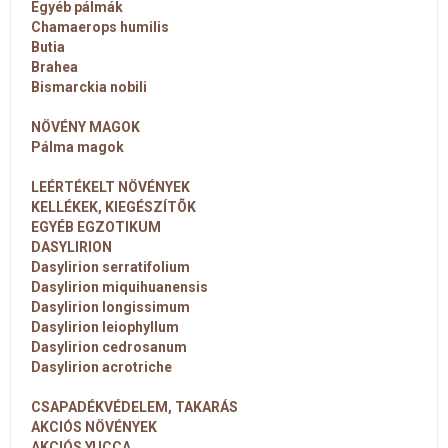
Egyéb pálmák
Chamaerops humilis
Butia
Brahea
Bismarckia nobili
NÖVÉNY MAGOK
Pálma magok
LEÉRTÉKELT NÖVÉNYEK
KELLÉKEK, KIEGÉSZÍTÕK
EGYÉB EGZOTIKUM
DASYLIRION
Dasylirion serratifolium
Dasylirion miquihuanensis
Dasylirion longissimum
Dasylirion leiophyllum
Dasylirion cedrosanum
Dasylirion acrotriche
CSAPADÉKVÉDELEM, TAKARÁS
AKCIÓS NÖVÉNYEK
AKCIÓS YUCCA