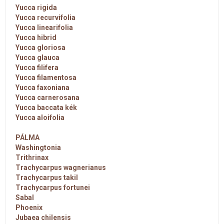
Yucca rigida
Yucca recurvifolia
Yucca linearifolia
Yucca hibrid
Yucca gloriosa
Yucca glauca
Yucca filifera
Yucca filamentosa
Yucca faxoniana
Yucca carnerosana
Yucca baccata kék
Yucca aloifolia
PÁLMA
Washingtonia
Trithrinax
Trachycarpus wagnerianus
Trachycarpus takil
Trachycarpus fortunei
Sabal
Phoenix
Jubaea chilensis