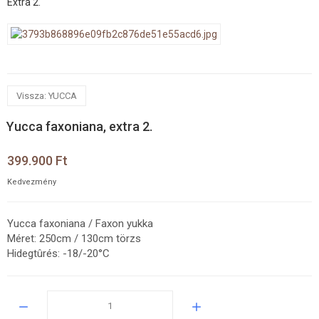
Extra 2.
Vissza: YUCCA
Yucca faxoniana, extra 2.
399.900 Ft
Kedvezmény
Yucca faxoniana / Faxon yukka
Méret: 250cm / 130cm törzs
Hidegtûrés: -18/-20°C
Mennyiség: