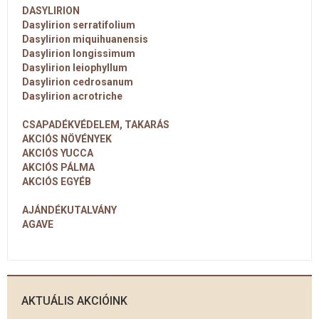
DASYLIRION
Dasylirion serratifolium
Dasylirion miquihuanensis
Dasylirion longissimum
Dasylirion leiophyllum
Dasylirion cedrosanum
Dasylirion acrotriche
CSAPADÉKVÉDELEM, TAKARÁS
AKCIÓS NÖVÉNYEK
AKCIÓS YUCCA
AKCIÓS PÁLMA
AKCIÓS EGYÉB
AJÁNDÉKUTALVÁNY
AGAVE
AKTUÁLIS AKCIÓINK