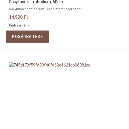
Dasylirion serratifolium, 60cm
Dasylirion serratifolium Teljes méret cseréppel: ...
14.900 Ft
Kedvezmény:
Mennyiség:
KOSÁRBA TESZ