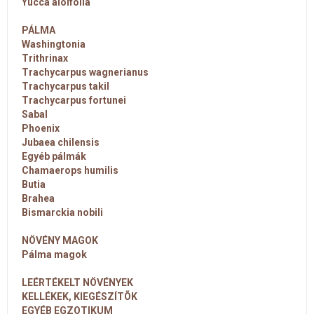
Yucca aloifolia
PÁLMA
Washingtonia
Trithrinax
Trachycarpus wagnerianus
Trachycarpus takil
Trachycarpus fortunei
Sabal
Phoenix
Jubaea chilensis
Egyéb pálmák
Chamaerops humilis
Butia
Brahea
Bismarckia nobili
NÖVÉNY MAGOK
Pálma magok
LEÉRTÉKELT NÖVÉNYEK
KELLÉKEK, KIEGÉSZÍTÕK
EGYÉB EGZOTIKUM