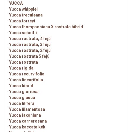
YUCCA
Yucca whipplei
Yucca treculeana
Yucca torreyi
Yucca thompsoniana X rostrata hibrid
Yucca schottii
Yucca rostrata, 4 fejû
Yucca rostrata, 3 fejû
Yucca rostrata, 2 fejû
Yucca rostrata 5 fejû
Yucca rostrata
Yucca rigida
Yucca recurvifolia
Yucca linearifolia
Yucca hibrid
Yucca gloriosa
Yucca glauca
Yucca filifera
Yucca filamentosa
Yucca faxoniana
Yucca carnerosana
Yucca baccata kék