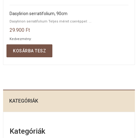
Dasylirion serratifolium, 90cm
Dasylirion serratifolium Teljes méret cseréppel: ...
29.900 Ft
Kedvezmény:
Mennyiség:
KOSÁRBA TESZ
KATEGÓRIÁK
Kategóriák