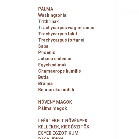
PÁLMA
Washingtonia
Trithrinax
Trachycarpus wagnerianus
Trachycarpus takil
Trachycarpus fortunei
Sabal
Phoenix
Jubaea chilensis
Egyéb pálmák
Chamaerops humilis
Butia
Brahea
Bismarckia nobili
NÖVÉNY MAGOK
Pálma magok
LEÉRTÉKELT NÖVÉNYEK
KELLÉKEK, KIEGÉSZÍTÕK
EGYÉB EGZOTIKUM