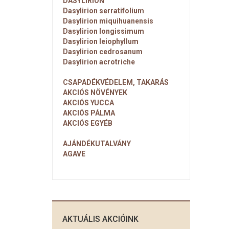
DASYLIRION
Dasylirion serratifolium
Dasylirion miquihuanensis
Dasylirion longissimum
Dasylirion leiophyllum
Dasylirion cedrosanum
Dasylirion acrotriche
CSAPADÉKVÉDELEM, TAKARÁS
AKCIÓS NÖVÉNYEK
AKCIÓS YUCCA
AKCIÓS PÁLMA
AKCIÓS EGYÉB
AJÁNDÉKUTALVÁNY
AGAVE
AKTUÁLIS AKCIÓINK