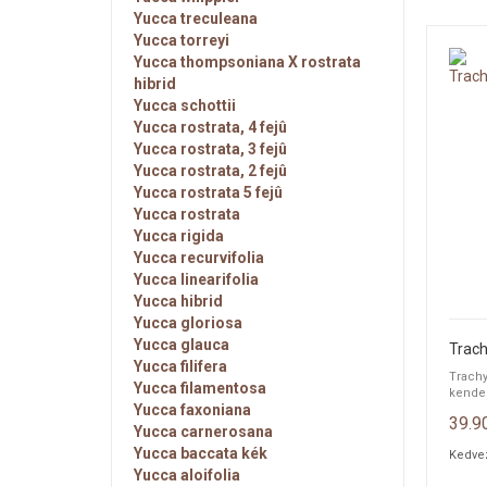
Yucca treculeana
Yucca torreyi
Yucca thompsoniana X rostrata
hibrid
Yucca schottii
Yucca rostrata, 4 fejû
Yucca rostrata, 3 fejû
Yucca rostrata, 2 fejû
Yucca rostrata 5 fejû
Yucca rostrata
Yucca rigida
Yucca recurvifolia
Yucca linearifolia
Yucca hibrid
Yucca gloriosa
Yucca glauca
Trac
Yucca filifera
Trach
Yucca filamentosa
kender
Yucca faxoniana
39.9
Yucca carnerosana
Yucca baccata kék
Kedve
Yucca aloifolia