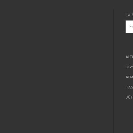
Irat
ÁLT
ÜGY
ADA
HAS
SÜT