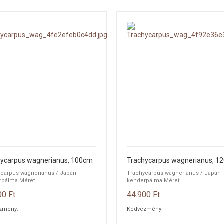
hycarpus wagnerianus, 100cm
Trachycarpus wagnerianus, 1
ycarpus wagnerianus / Japán
Trachycarpus wagnerianus / Japán
pálma Méret ...
kenderpálma Méret: ...
00 Ft
44.900 Ft
zmény:
Kedvezmény: