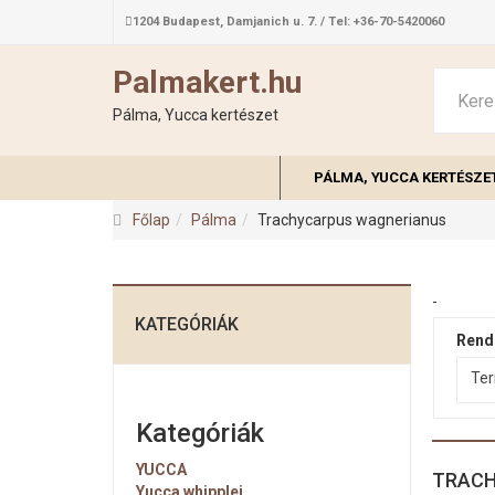
1204 Budapest, Damjanich u. 7. / Tel: +36-70-5420060
Palmakert.hu
Pálma, Yucca kertészet
PÁLMA, YUCCA KERTÉSZE
Főlap
Pálma
Trachycarpus wagnerianus
KATEGÓRIÁK
Rend
Ter
Kategóriák
YUCCA
TRACH
Yucca whipplei