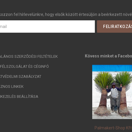
kozzon fel hírlevelünkre, hogy elsők között értesüljön a beérkezett növé
Kövess minket a Faceb
ALÁNOS SZERZŐDÉSI FELTÉTELEK
FÉLSZOLGÁLAT ÉS CÉGINFÓ
TVÉDELMI SZABÁLYZAT
ZNOS LINKEK
IKEZELÉS BEÁLLÍTÁSA
Palmakert-Shop Kft