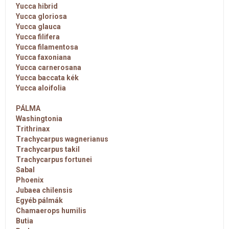
Yucca hibrid
Yucca gloriosa
Yucca glauca
Yucca filifera
Yucca filamentosa
Yucca faxoniana
Yucca carnerosana
Yucca baccata kék
Yucca aloifolia
PÁLMA
Washingtonia
Trithrinax
Trachycarpus wagnerianus
Trachycarpus takil
Trachycarpus fortunei
Sabal
Phoenix
Jubaea chilensis
Egyéb pálmák
Chamaerops humilis
Butia