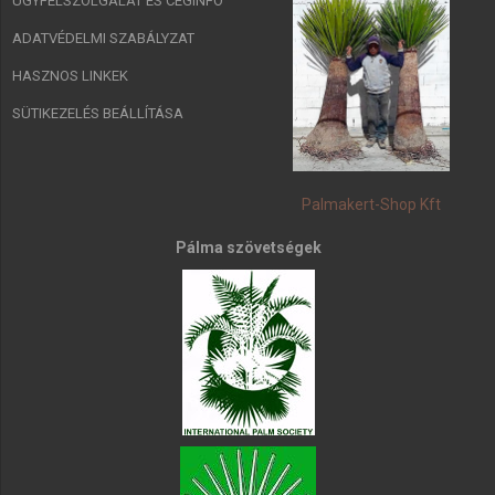
ÜGYFÉLSZOLGÁLAT ÉS CÉGINFÓ
ADATVÉDELMI SZABÁLYZAT
HASZNOS LINKEK
SÜTIKEZELÉS BEÁLLÍTÁSA
Palmakert-Shop Kft
Pálma szövetségek