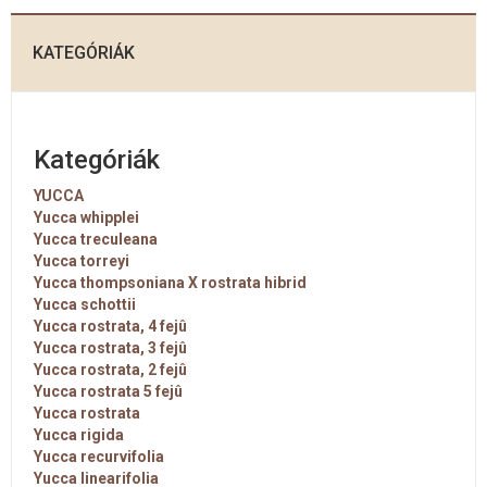
KATEGÓRIÁK
Kategóriák
YUCCA
Yucca whipplei
Yucca treculeana
Yucca torreyi
Yucca thompsoniana X rostrata hibrid
Yucca schottii
Yucca rostrata, 4 fejû
Yucca rostrata, 3 fejû
Yucca rostrata, 2 fejû
Yucca rostrata 5 fejû
Yucca rostrata
Yucca rigida
Yucca recurvifolia
Yucca linearifolia