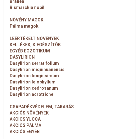
Brahea
Bismarckia nobili
NÖVÉNY MAGOK
Pálma magok
LEÉRTÉKELT NÖVÉNYEK
KELLÉKEK, KIEGÉSZÍTÕK
EGYÉB EGZOTIKUM
DASYLIRION
Dasylirion serratifolium
Dasylirion miquihuanensis
Dasylirion longissimum
Dasylirion leiophyllum
Dasylirion cedrosanum
Dasylirion acrotriche
CSAPADÉKVÉDELEM, TAKARÁS
AKCIÓS NÖVÉNYEK
AKCIÓS YUCCA
AKCIÓS PÁLMA
AKCIÓS EGYÉB