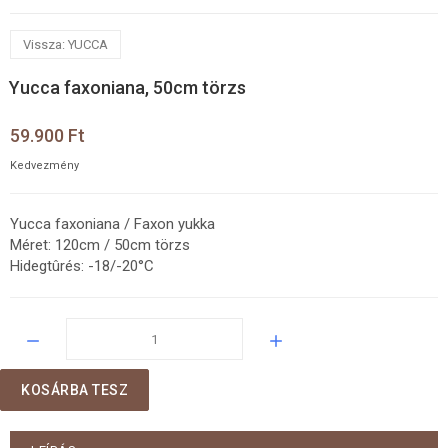
Vissza: YUCCA
Yucca faxoniana, 50cm törzs
59.900 Ft
Kedvezmény
Yucca faxoniana / Faxon yukka
Méret: 120cm / 50cm törzs
Hidegtûrés: -18/-20°C
Mennyiség:
KOSÁRBA TESZ