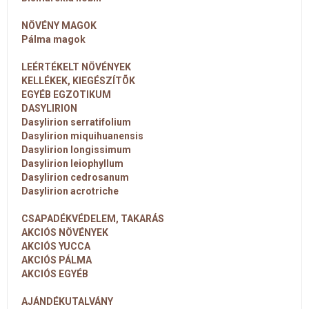
NÖVÉNY MAGOK
Pálma magok
LEÉRTÉKELT NÖVÉNYEK
KELLÉKEK, KIEGÉSZÍTÕK
EGYÉB EGZOTIKUM
DASYLIRION
Dasylirion serratifolium
Dasylirion miquihuanensis
Dasylirion longissimum
Dasylirion leiophyllum
Dasylirion cedrosanum
Dasylirion acrotriche
CSAPADÉKVÉDELEM, TAKARÁS
AKCIÓS NÖVÉNYEK
AKCIÓS YUCCA
AKCIÓS PÁLMA
AKCIÓS EGYÉB
AJÁNDÉKUTALVÁNY