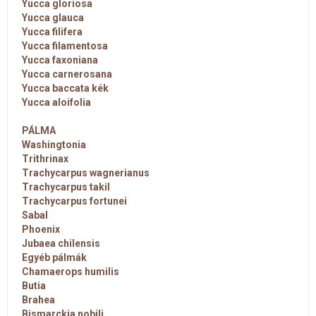
Yucca gloriosa
Yucca glauca
Yucca filifera
Yucca filamentosa
Yucca faxoniana
Yucca carnerosana
Yucca baccata kék
Yucca aloifolia
PÁLMA
Washingtonia
Trithrinax
Trachycarpus wagnerianus
Trachycarpus takil
Trachycarpus fortunei
Sabal
Phoenix
Jubaea chilensis
Egyéb pálmák
Chamaerops humilis
Butia
Brahea
Bismarckia nobili