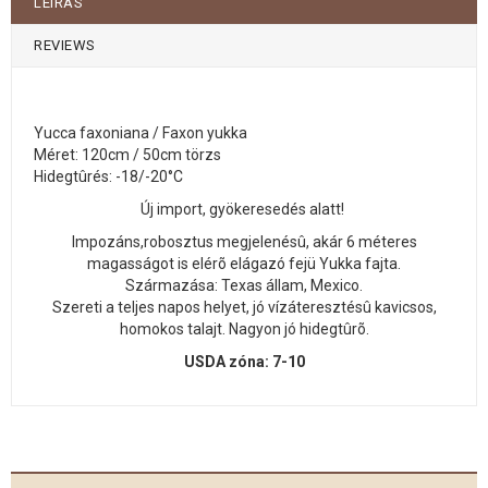
LEÍRÁS
REVIEWS
Yucca faxoniana / Faxon yukka
Méret: 120cm / 50cm törzs
Hidegtûrés: -18/-20°C
Új import, gyökeresedés alatt!
Impozáns,robosztus megjelenésû, akár 6 méteres
magasságot is elérõ elágazó fejü Yukka fajta.
Származása: Texas állam, Mexico.
Szereti a teljes napos helyet, jó vízáteresztésû kavicsos,
homokos talajt. Nagyon jó hidegtûrõ.
USDA zóna: 7-10