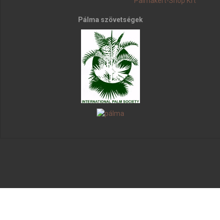
Palmakert-Shop Kft
Pálma szövetségek