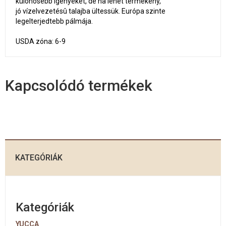
különösebb igényeket, de ha lehet termékeny,
jó vízelvezetésû talajba ültessük. Európa szinte
legelterjedtebb pálmája.
USDA zóna: 6-9
Kapcsolódó termékek
KATEGÓRIÁK
Kategóriák
YUCCA