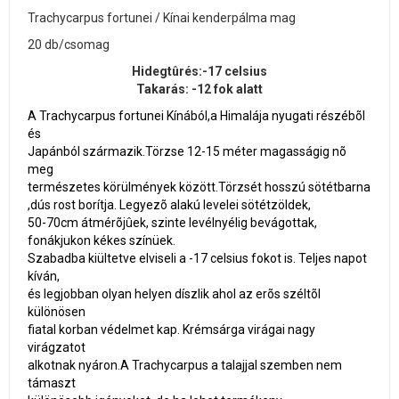
Trachycarpus fortunei / Kínai kenderpálma mag
20 db/csomag
Hidegtûrés:-17 celsius
Takarás: -12 fok alatt
A Trachycarpus fortunei Kínából,a Himalája nyugati részébõl
és
Japánból származik.Törzse 12-15 méter magasságig nõ
meg
természetes körülmények között.Törzsét hosszú sötétbarna
,dús rost borítja. Legyezõ alakú levelei sötétzöldek,
50-70cm átmérõjûek, szinte levélnyélig bevágottak,
fonákjukon kékes színüek.
Szabadba kiültetve elviseli a -17 celsius fokot is. Teljes napot
kíván,
és legjobban olyan helyen díszlik ahol az erõs széltõl
különösen
fiatal korban védelmet kap. Krémsárga virágai nagy
virágzatot
alkotnak nyáron.A Trachycarpus a talajjal szemben nem
támaszt