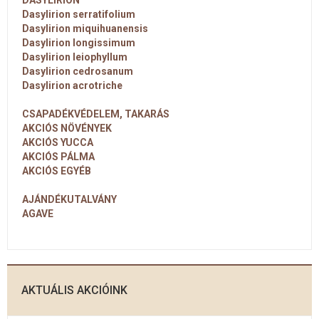
DASYLIRION
Dasylirion serratifolium
Dasylirion miquihuanensis
Dasylirion longissimum
Dasylirion leiophyllum
Dasylirion cedrosanum
Dasylirion acrotriche
CSAPADÉKVÉDELEM, TAKARÁS
AKCIÓS NÖVÉNYEK
AKCIÓS YUCCA
AKCIÓS PÁLMA
AKCIÓS EGYÉB
AJÁNDÉKUTALVÁNY
AGAVE
AKTUÁLIS AKCIÓINK