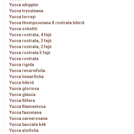
Yucca whipplei
Yucca treculeana
Yucca torreyi
Yucca thompsoniana X rostrata hibrid
Yucca schottii
Yucca rostrata, 4 fejû
Yucca rostrata, 3 fejû
Yucca rostrata, 2 fejû
Yucca rostrata 5 fejû
Yucca rostrata
Yucca rigida
Yucca recurvifolia
Yucca linearifolia
Yucca hibrid
Yucca gloriosa
Yucca glauca
Yucca filifera
Yucca filamentosa
Yucca faxoniana
Yucca carnerosana
Yucca baccata kék
Yucca aloifolia