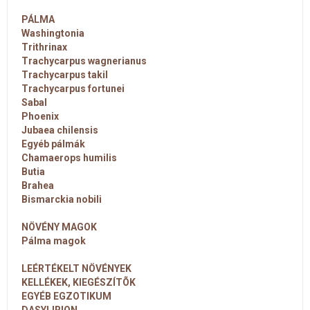
PÁLMA
Washingtonia
Trithrinax
Trachycarpus wagnerianus
Trachycarpus takil
Trachycarpus fortunei
Sabal
Phoenix
Jubaea chilensis
Egyéb pálmák
Chamaerops humilis
Butia
Brahea
Bismarckia nobili
NÖVÉNY MAGOK
Pálma magok
LEÉRTÉKELT NÖVÉNYEK
KELLÉKEK, KIEGÉSZÍTÕK
EGYÉB EGZOTIKUM