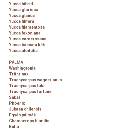
Yucca hibrid
Yucca gloriosa
Yucca glauca
Yucca filifera
Yucca filamentosa
Yucca faxoniana
Yucca carnerosana
Yucca baccata kék
Yucca aloifolia
PÁLMA
Washingtonia
Trithrinax
Trachycarpus wagnerianus
Trachycarpus takil
Trachycarpus fortunei
Sabal
Phoenix
Jubaea chilensis
Egyéb pálmák
Chamaerops humilis
Butia