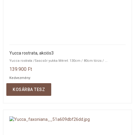
Yucca rostrata, akciós3
Yucca rostrata /Sascsõr yukka Méret: 130cm / 80cm törzs / ...
139.900 Ft
Kedvezmény:
Mennyiség:
KOSÁRBA TESZ