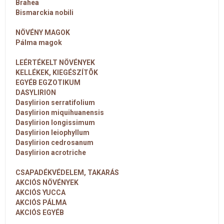
Brahea
Bismarckia nobili
NÖVÉNY MAGOK
Pálma magok
LEÉRTÉKELT NÖVÉNYEK
KELLÉKEK, KIEGÉSZÍTÕK
EGYÉB EGZOTIKUM
DASYLIRION
Dasylirion serratifolium
Dasylirion miquihuanensis
Dasylirion longissimum
Dasylirion leiophyllum
Dasylirion cedrosanum
Dasylirion acrotriche
CSAPADÉKVÉDELEM, TAKARÁS
AKCIÓS NÖVÉNYEK
AKCIÓS YUCCA
AKCIÓS PÁLMA
AKCIÓS EGYÉB