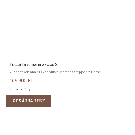
Yucca faxoniana akciós 2.
Yucca faxoniana / Faxon yukka Méret cseréppel: 200cm/ ...
169.900 Ft
Kedvezmény:
Mennyiség:
KOSÁRBA TESZ