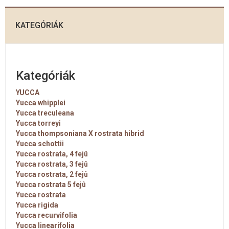
KATEGÓRIÁK
Kategóriák
YUCCA
Yucca whipplei
Yucca treculeana
Yucca torreyi
Yucca thompsoniana X rostrata hibrid
Yucca schottii
Yucca rostrata, 4 fejû
Yucca rostrata, 3 fejû
Yucca rostrata, 2 fejû
Yucca rostrata 5 fejû
Yucca rostrata
Yucca rigida
Yucca recurvifolia
Yucca linearifolia